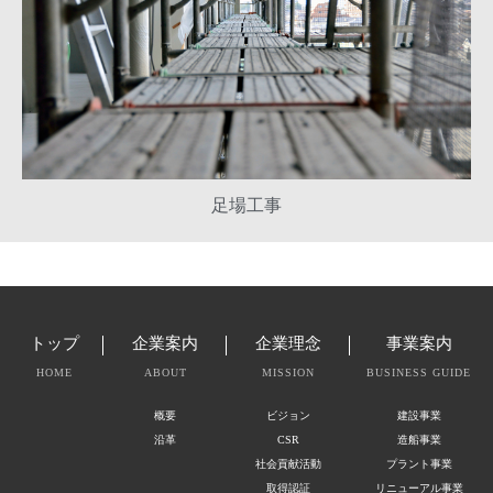
足場工事
トップ
企業案内
企業理念
事業案内
HOME
ABOUT
MISSION
BUSINESS GUIDE
概要
ビジョン
建設事業
沿革
CSR
造船事業
社会貢献活動
プラント事業
取得認証
リニューアル事業